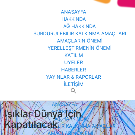
ANASAYFA
HAKKINDA
AĞ HAKKINDA
SÜRDÜRÜLEBİLİR KALKINMA AMAÇLARI
AMAÇLARIN ÖNEMİ
YERELLEŞTİRMENİN ÖNEMİ
KATILIM
ÜYELER
HABERLER
YAYINLAR & RAPORLAR
İLETİŞİM
Search
for:
ANASAYFA
Işıklar Dünya İçin
HAKKINDA
AĞ HAKKINDA
Kapatılacak
SÜRDÜRÜLEBİLİR KALKINMA AMAÇLARI
AMAÇLARIN ÖNEMİ