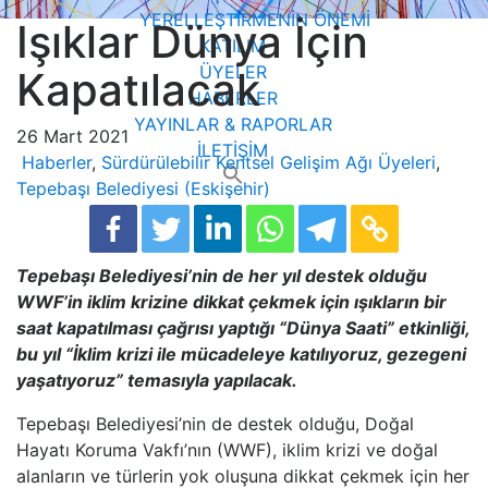
YERELLEŞTİRMENİN ÖNEMİ
Işıklar Dünya İçin
KATILIM
ÜYELER
Kapatılacak
HABERLER
YAYINLAR & RAPORLAR
26 Mart 2021
İLETİŞİM
Haberler
,
Sürdürülebilir Kentsel Gelişim Ağı Üyeleri
,
Search
Tepebaşı Belediyesi (Eskişehir)
for:
Tepebaşı Belediyesi’nin de her yıl destek olduğu
WWF’in iklim krizine dikkat çekmek için ışıkların bir
saat kapatılması çağrısı yaptığı “Dünya Saati” etkinliği,
bu yıl “İklim krizi ile mücadeleye katılıyoruz, gezegeni
yaşatıyoruz” temasıyla yapılacak.
Tepebaşı Belediyesi’nin de destek olduğu, Doğal
Hayatı Koruma Vakfı’nın (WWF), iklim krizi ve doğal
alanların ve türlerin yok oluşuna dikkat çekmek için her