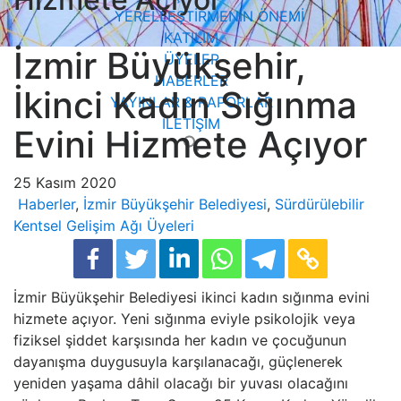
YERELLEŞTİRMENİN ÖNEMİ
KATILIM
İzmir Büyükşehir,
ÜYELER
HABERLER
İkinci Kadın Sığınma
YAYINLAR & RAPORLAR
İLETİŞİM
Evini Hizmete Açıyor
Search
for:
25 Kasım 2020
Haberler
,
İzmir Büyükşehir Belediyesi
,
Sürdürülebilir
Kentsel Gelişim Ağı Üyeleri
İzmir Büyükşehir Belediyesi ikinci kadın sığınma evini
hizmete açıyor. Yeni sığınma eviyle psikolojik veya
fiziksel şiddet karşısında her kadın ve çocuğunun
dayanışma duygusuyla karşılanacağı, güçlenerek
yeniden yaşama dâhil olacağı bir yuvası olacağını