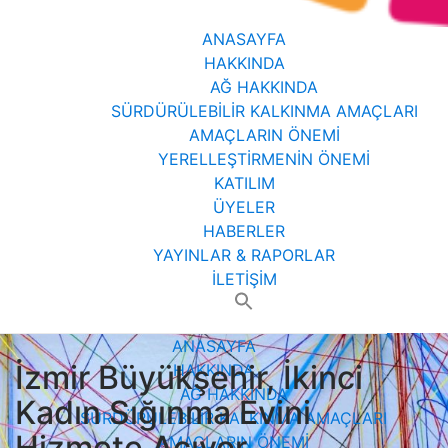
ANASAYFA
HAKKINDA
AĞ HAKKINDA
SÜRDÜRÜLEBİLİR KALKINMA AMAÇLARI
AMAÇLARIN ÖNEMİ
YERELLEŞTİRMENİN ÖNEMİ
KATILIM
ÜYELER
HABERLER
YAYINLAR & RAPORLAR
İLETİŞİM
Search
for:
ANASAYFA
İzmir Büyükşehir, İkinci
HAKKINDA
AĞ HAKKINDA
Kadın Sığınma Evini
SÜRDÜRÜLEBİLİR KALKINMA AMAÇLARI
Hizmete Açıyor
AMAÇLARIN ÖNEMİ