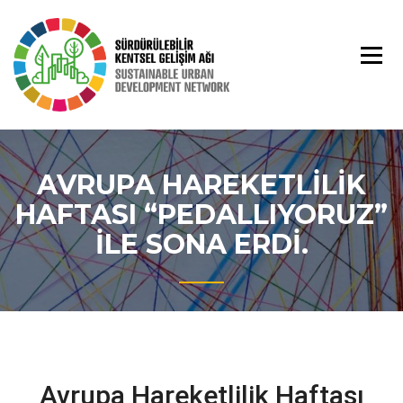
Skip
to
content
AVRUPA HAREKETLILIK
HAFTASI “PEDALLIYORUZ”
İLE SONA ERDI.
Avrupa Hareketlilik Haftası