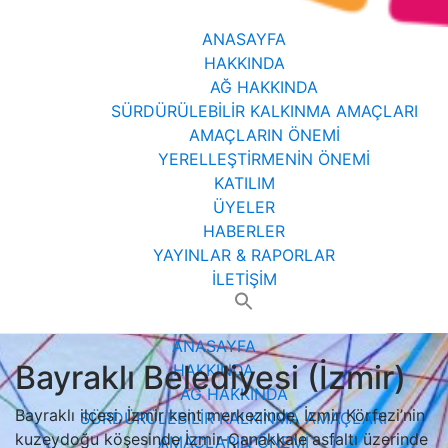
ANASAYFA
HAKKINDA
AĞ HAKKINDA
SÜRDÜRÜLEBİLİR KALKINMA AMAÇLARI
AMAÇLARIN ÖNEMİ
YERELLEŞTİRMENİN ÖNEMİ
KATILIM
ÜYELER
HABERLER
YAYINLAR & RAPORLAR
İLETİŞİM
Search
for:
ANASAYFA
Bayraklı Belediyesi (İzmir)
HAKKINDA
AĞ HAKKINDA
Bayraklı ilçesi, İzmir kent merkezinde, İzmir Körfezi’nin
SÜRDÜRÜLEBİLİR KALKINMA AMAÇLARI
kuzeydoğu köşesinde İzmir-Çanakkale asfaltı üzerinde
AMAÇLARIN ÖNEMİ