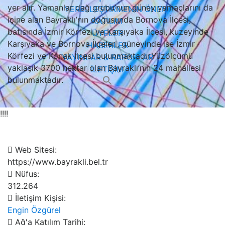
yer alır. Yamanlar dağ grubu’nun güney yamaçlarını da
YERELLEŞTİRMENİN ÖNEMİ
içine alan Bayraklı’nın doğusunda Bornova İlçesi,
KATILIM
batısında İzmir Körfezi ve Karşıyaka İlçesi, kuzeyinde
ÜYELER
Karşıyaka ve Bornova İlçeleri, güneyinde ise İzmir
HABERLER
Körfezi ve Konak İlçesi bulunmaktadır.Yüzölçümü
YAYINLAR & RAPORLAR
yaklaşık 3700 hektar olan Bayraklı’nın 24 mahallesi
İLETİŞİM
bulunmaktadır.
Search
for:
!!!!
Web Sitesi:
https://www.bayrakli.bel.tr
Nüfus:
312.264
İletişim Kişisi:
Engin Özgürel
Ağ'a Katılım Tarihi: