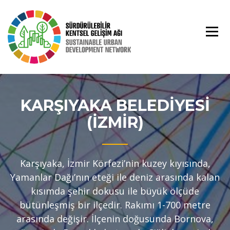
Skip
to
content
KARŞIYAKA BELEDIYESI
(İZMIR)
Karşıyaka, İzmir Körfezi’nin kuzey kıyısında,
Yamanlar Dağı’nın eteği ile deniz arasında kalan
kısımda şehir dokusu ile büyük ölçüde
bütünleşmiş bir ilçedir. Rakımı 1-700 metre
arasında değişir. İlçenin doğusunda Bornova,