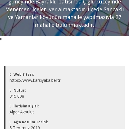
güneyinde Bayraklı, batısında Çiğli, kuzeyinde
Menemen ilçeleri yer almaktadır. İlçede Sancaklı
ve Yamanlar köyünün mahalle yapılmasıyla 27
mahalle bulunmaktadır.
!!!!
Web Sitesi:
https://www.karsiyaka.bel.tr
Nüfus:
315.008
İletişim Kişisi:
Alper Akbulut
Ağ'a Katılım Tarihi:
5 Temmuz 2019