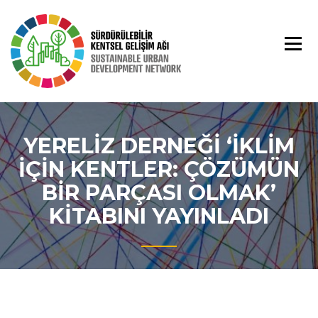
Skip
to
content
YERELİZ DERNEĞI ‘İKLIM
İÇIN KENTLER: ÇÖZÜMÜN
BIR PARÇASI OLMAK’
KITABINI YAYINLADI